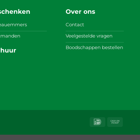
schenken
Over ons
eauemmers
Contact
itmanden
Veelgestelde vragen
Boodschappen bestellen
rhuur
IDeal
Cash
on
Pickup