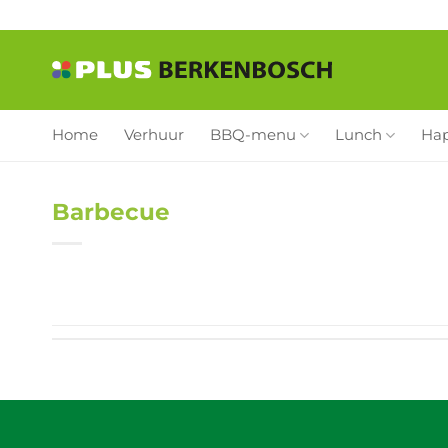
Ga
naar
inhoud
Home
Verhuur
BBQ-menu
Lunch
Ha
Barbecue