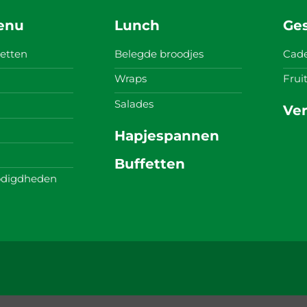
enu
Lunch
Ge
etten
Belegde broodjes
Cad
Wraps
Fru
Salades
Ve
Hapjespannen
Buffetten
digdheden