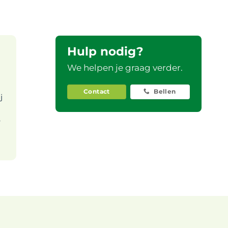
Hulp nodig?
We helpen je graag verder.
Contact
Bellen
j
e