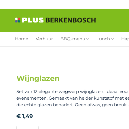
Ga
naar
inhoud
Home
Verhuur
BBQ-menu
Lunch
Ha
Wijnglazen
Set van 12 elegante wegwerp wijnglazen. Ideaal voor f
evenementen. Gemaakt van helder kunststof met ee
die echte glazen benadert. Geen afwas, geen breuk –
€
1,49
Wijnglazen aantal