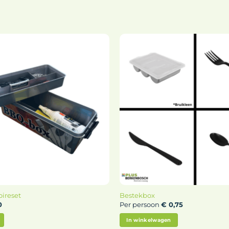
ireset
Bestekbox
0
Per persoon
€
0,75
In winkelwagen