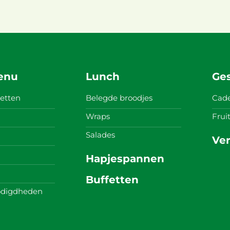
enu
Lunch
Ge
etten
Belegde broodjes
Cad
Wraps
Fru
Salades
Ve
Hapjespannen
Buffetten
digdheden