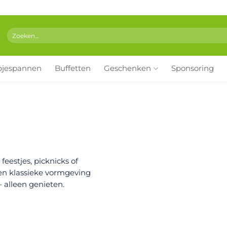
Zoeken
naar:
pjespannen
Buffetten
Geschenken
Sponsoring
eestjes, picknicks of
n klassieke vormgeving
 alleen genieten.