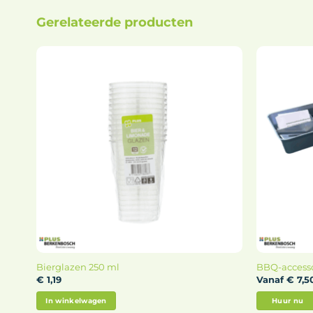
Gerelateerde producten
Bierglazen 250 ml
BBQ-accesso
€
1,19
Vanaf
€
7,5
In winkelwagen
Lees verder