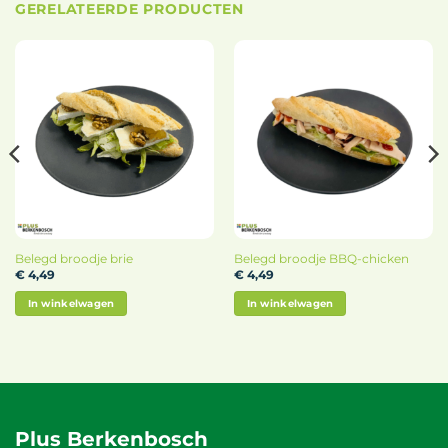
GERELATEERDE PRODUCTEN
Belegd broodje brie
Belegd broodje BBQ-chicken
€
4,49
€
4,49
In winkelwagen
In winkelwagen
Plus Berkenbosch